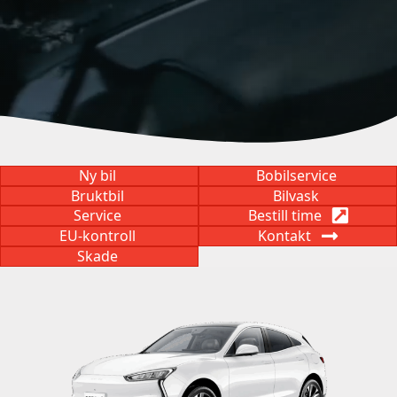
Ny bil
Bobilservice
Bruktbil
Bilvask
Service
Bestill time
EU-kontroll
Kontakt
Skade