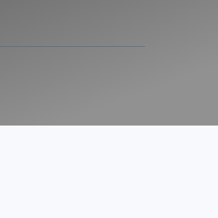
! Vi utfører service på alle merker, hjelper med kjøp og
sseri- og lakktjenester.