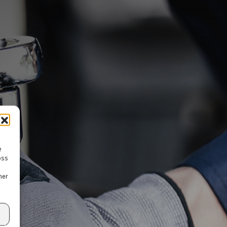
e
oss
ner