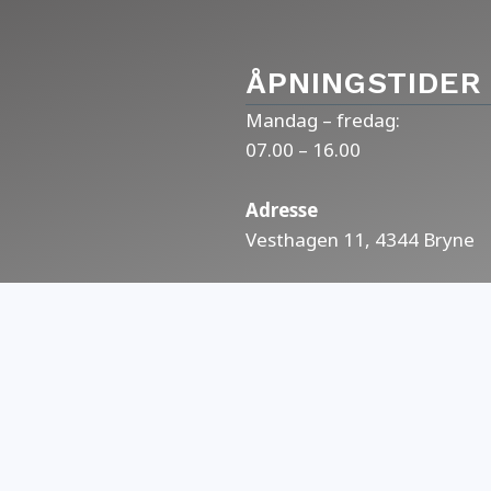
ÅPNINGSTIDER
Mandag – fredag:
07.00 – 16.00
Adresse
Vesthagen 11, 4344 Bryne
Kart til oss
OM OSS
Bryne Bil gjør bilhold enkelt
salg av bruktbil, og har karo