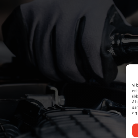
Vi 
enh
(ik
å b
sam
og 