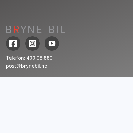
Lenke til Facebook
Lenke til Instagram
Lenke til Youtube
Telefon:
400 08 880
post@brynebil.no
SNARVEIER
Hjem
Om oss
Kontakt