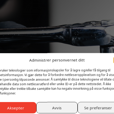
Administrer personvernet ditt
bruker teknologier som informasjonskapsler for å lagre og/eller få tilgang til
etsinformasjon. Vi gjør dette for å forbedre nettleseropplevelsen og for å vis
ke-) personlig tilpassede annonser. Å samtykke til disse teknologiene vil tillate 
ehandle data som nettleseratferd eller unike ID-er på dette nettstedet. Å ikke
tykke eller trekke tilbake samtykke kan ha negativ innvirkning på visse funksjo
funksjoner.
Aksepter
Avvis
Se preferanser